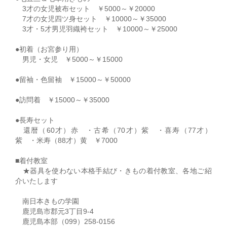
3才の女児被布セット ￥5000～￥20000
7才の女児四ツ身セット ￥10000～￥35000
3才・5才男児羽織袴セット ￥10000～￥25000
●初着（お宮参り用）
男児・女児 ￥5000～￥15000
●留袖・色留袖 ￥15000～￥50000
●訪問着 ￥15000～￥35000
●長寿セット
還暦（60才）赤 ・古希（70才）紫 ・喜寿（77才）
紫 ・米寿（88才）黄 ￥7000
■着付教室
★器具を使わない本格手結び・きもの着付教室、各地ご紹
介いたします
南日本きもの学園
鹿児島市郡元3丁目9-4
鹿児島本部（099）258-0156