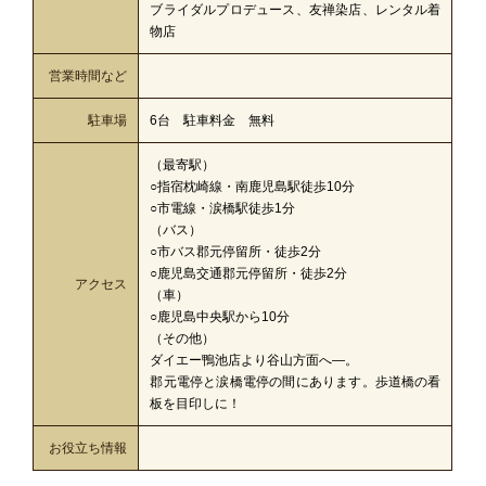
ブライダルプロデュース、友禅染店、レンタル着
物店
営業時間など
駐車場
6台 駐車料金 無料
（最寄駅）
○指宿枕崎線・南鹿児島駅徒歩10分
○市電線・涙橋駅徒歩1分
（バス）
○市バス郡元停留所・徒歩2分
○鹿児島交通郡元停留所・徒歩2分
アクセス
（車）
○鹿児島中央駅から10分
（その他）
ダイエー鴨池店より谷山方面へ―。
郡元電停と涙橋電停の間にあります。歩道橋の看
板を目印しに！
お役立ち情報