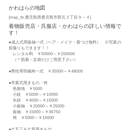
かわはらの地図
[map_tb:鹿児島県鹿児島市郡元３丁目９－４]
着物販売店・呉服店・かわはらの詳しい情報で
す！
●成人式用振袖一式（ヘア・メイク・着つけ無料） ※写真の
前撮りもできます！！
レンタル料 ￥50000～￥250000
（＊肌着・足袋だけご用意下さい）
●男性用羽織袴一式 ￥35000～￥48000
●卒業式用きもの・袴
色無地 ￥5000
小紋 ￥5000～￥10000
矢絣 ￥4000～￥15000
小振袖 ￥20000～￥25000
振袖 ￥15000～￥36750
袴 ￥5000～￥15000
●七五三＆七草用きもの