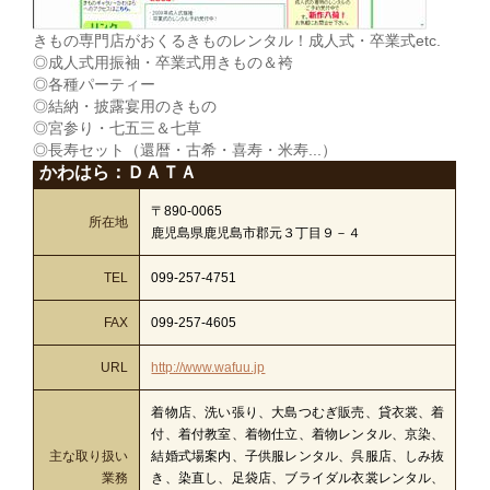
きもの専門店がおくるきものレンタル！成人式・卒業式etc.
◎成人式用振袖・卒業式用きもの＆袴
◎各種パーティー
◎結納・披露宴用のきもの
◎宮参り・七五三＆七草
◎長寿セット（還暦・古希・喜寿・米寿...）
かわはら：ＤＡＴＡ
〒890-0065
所在地
鹿児島県鹿児島市郡元３丁目９－４
TEL
099-257-4751
FAX
099-257-4605
URL
http://www.wafuu.jp
着物店、洗い張り、大島つむぎ販売、貸衣裳、着
付、着付教室、着物仕立、着物レンタル、京染、
主な取り扱い
結婚式場案内、子供服レンタル、呉服店、しみ抜
業務
き、染直し、足袋店、ブライダル衣裳レンタル、