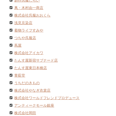
創作呉服しらい
凧・木村由一商店
株式会社呉服おおくら
浅見京染店
着物ライフすみや
つちや呉服店
蔦屋
株式会社アイカワ
たんす屋新宿サブナード店
たんす屋東日本橋店
青藍堂
うちだのきもの
株式会社やなぎ衣裳店
株式会社ワールドフレンドプロデュース
アンティークモール銀座
株式会社岡田