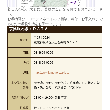
着る人の心、大切に。着物のことなら何でもおまかせ下さ
い。
お着物選び、コーディネートのご相談、着付、お手入れまで
あなたの着物生活をお手伝いします。
京呉服わき：ＤＡＴＡ
〒173-0024
所在地
東京都板橋区大山金井町５２－２
TEL
03-3959-0256
FAX
03-3859-0256
URL
http://www.kimono-waki.jp/
主な取り扱い
着物店、着付、着付教室、呉服店、しみ抜き、染
業務
物・洗い張り、和雑貨店、和装小物
営業時間など
11:00～19:00休業日不定
駐車場
近くにコインパーキング有り