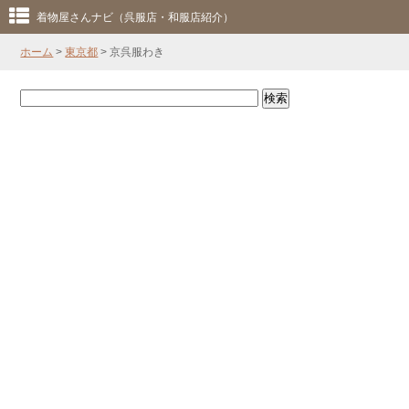
着物屋さんナビ（呉服店・和服店紹介）
ホーム
>
東京都
> 京呉服わき