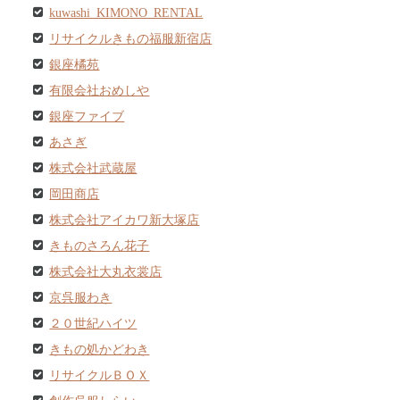
kuwashi KIMONO RENTAL
リサイクルきもの福服新宿店
銀座橘苑
有限会社おめしや
銀座ファイブ
あさぎ
株式会社武蔵屋
岡田商店
株式会社アイカワ新大塚店
きものさろん花子
株式会社大丸衣裳店
京呉服わき
２０世紀ハイツ
きもの処かどわき
リサイクルＢＯＸ