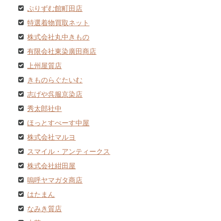
ぷりずむ館町田店
特選着物買取ネット
株式会社丸中きもの
有限会社東染廣田商店
上州屋質店
きものらぐたいむ
志げや呉服京染店
秀太郎社中
ほっとすぺーす中屋
株式会社マルヨ
スマイル・アンティークス
株式会社紺田屋
嗚呼ヤマガタ商店
はたまん
なみき質店