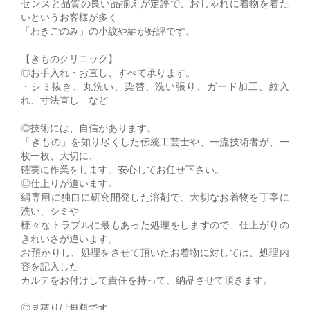
センスと品質の良い品揃えが定評で、おしゃれに着物を着た
いというお客様が多く
「わきごのみ」の小紋や紬が好評です。
【きものクリニック】
◎お手入れ・お直し、すべて承ります。
・シミ抜き、丸洗い、染替、洗い張り、ガード加工、紋入
れ、寸法直し など
◎技術には、自信があります。
「きもの」を知り尽くした伝統工芸士や、一流技術者が、一
枚一枚、大切に、
確実に作業をします。安心してお任せ下さい。
◎仕上りが違います。
絹専用に独自に研究開発した溶剤で、大切なお着物を丁寧に
洗い、シミや
様々なトラブルに最もあった処理をしますので、仕上がりの
きれいさが違います。
お預かりし、処理をさせて頂いたお着物に対しては、処理内
容を記入した
カルテをお付けして責任を持って、納品させて頂きます。
◎見積りは無料です。