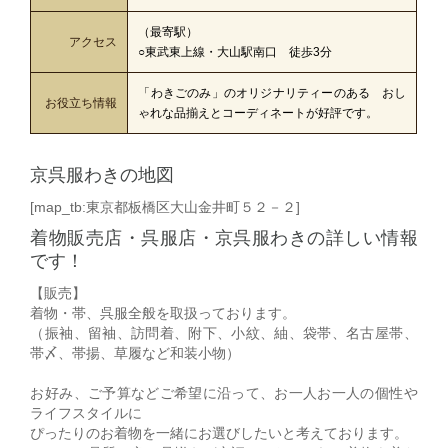
（最寄駅）
アクセス
○東武東上線・大山駅南口 徒歩3分
「わきごのみ」のオリジナリティーのある おし
お役立ち情報
ゃれな品揃えとコーディネートが好評です。
京呉服わきの地図
[map_tb:東京都板橋区大山金井町５２－２]
着物販売店・呉服店・京呉服わきの詳しい情報
です！
【販売】
着物・帯、呉服全般を取扱っております。
（振袖、留袖、訪問着、附下、小紋、紬、袋帯、名古屋帯、
帯〆、帯揚、草履など和装小物）
お好み、ご予算などご希望に沿って、お一人お一人の個性や
ライフスタイルに
ぴったりのお着物を一緒にお選びしたいと考えております。